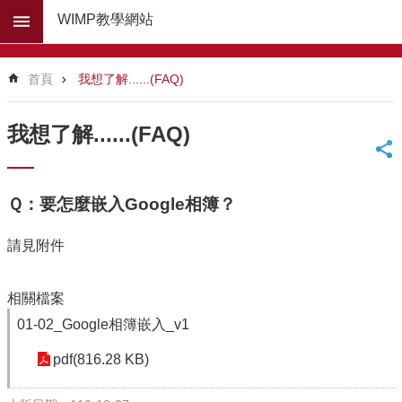
跳到主要內容區塊
WIMP教學網站
進
階
首頁
我想了解......(FAQ)
搜
尋
我想了解......(FAQ)
回
首
頁
Ｑ：要怎麼嵌入Google相簿？
網
站
導
請見附件
覽
教
相關檔案
育
01-02_Google相簿嵌入_v1
處
縣
pdf(816.28 KB)
政
府