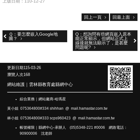
上版日期：110-12-27
後
台
回上一頁
回最上面
公
告
Ｑ：要怎麼嵌入Google地
Q：想詢問有些網頁嵌入原本
圖？
能正常顯示，但網站正式上
教
線後就無法顯示了，是甚麼
問題呢?
育
訓
練
更新日期
115-03-26
支
瀏覽人次
168
援
網站維護｜雲林縣教育處縣網中心
範
例
綜合業務｜網站廠商-哈瑪星
回
黃小姐 075364800#334 shihhan @ mail.hamastar.com.tw
饋
林小姐 075364800#333 scps960423 @ mail.hamastar.com.tw
教
帳號權限｜縣網中心-承辦人 (05)5348-221 #0006 網路電話：
育
90900006 沈老師